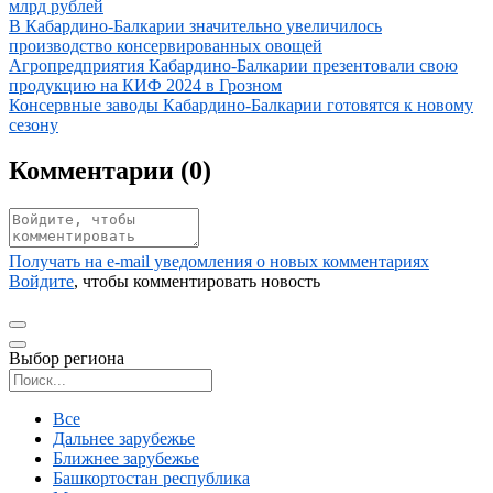
млрд рублей
Иллюстрация новости
В Кабардино-Балкарии значительно увеличилось
производство консервированных овощей
Иллюстрация новости
Агропредприятия Кабардино-Балкарии презентовали свою
продукцию на КИФ 2024 в Грозном
Иллюстрация новости
Консервные заводы Кабардино-Балкарии готовятся к новому
сезону
Комментарии (
0
)
Получать на e‑mail уведомления о новых комментариях
Войдите
, чтобы комментировать новость
Выбор региона
Поиск региона
Все
Дальнее зарубежье
Ближнее зарубежье
Башкортостан республика