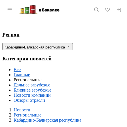
Раздел навигации по сайту vbakalee.ru
Минсельхоз Кабардино-Балкарии: В рес
Фильтры
Регион
Кабардино-Балкарская республика
Категория новостей
Все
Главные
Региональные
Дальнее зарубежье
Ближнее зарубежье
Новости компаний
Обзоры отрасли
Новости
Разделы
Новости
Региональные
Кабардино-Балкарская республика