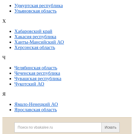
Удмуртская республика
Ульяновская область
Х
Хабаровский край
Хакасия республика
Ханты-Мансийский АО
Херсонская область
Ч
Челябинская область
Чеченская республика
Чувашская республика
Чукотский АО
Я
Ямало-Ненецкий АО
Ярославская область
Дополнительная информация
Поиск по сайту и ссылк
Искать