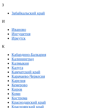
З
Забайкальский край
И
Иваново
Ингушетия
Иркутск
К
Кабардино-Балкария
Калининград
Калмыкия
Калуга
Камчатский край
Карачаево-Черкесия
Карелия
Кемерово
Киров
Коми
Кострома
Краснодарский край
Красноярский край