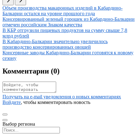
Иллюстрация новости
Объем производства макаронных изделий в Кабардино-
Балкарии остался на уровне прошлого года
Иллюстрация новости
Консервированный зеленый горошек из Кабардино-Балкарии
отмечен российским Знаком качества
Иллюстрация новости
В КБР отгрузили пищевых продуктов на сумму свыше 7,8
млрд рублей
Иллюстрация новости
В Кабардино-Балкарии значительно увеличилось
производство консервированных овощей
Иллюстрация новости
Консервные заводы Кабардино-Балкарии готовятся к новому
сезону
Комментарии (
0
)
Получать на e‑mail уведомления о новых комментариях
Войдите
, чтобы комментировать новость
Выбор региона
Поиск региона