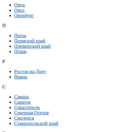
Омск
Орел
Оренбург
П
Пенза
Пермский край
Приморский край
Псков
Р
Ростов-на-Дону
Рязань
С
Самара
Саратов
Севастополь
Северная Осетия
Смоленск
Ставропольский край