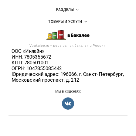
специй,
Новости Vbakalee.ru
ингредиентов
РАЗДЕЛЫ
Услуги и цены
Объявления
ТОВАРЫ И УСЛУГИ
Размещение рекламы
Каталог компаний
Бакалейные товары
Публичная оферта
Новости рынка
Услуги
Контактная информация
Бренды
Vbakalee.ru – весь
рынок бакалеи
в России.
Добавить объявление
Политика обработки персональных данных
ООО «Инлайн»
Вакансии
Карта объявлений
ИНН: 7805355672
Для СМИ
Блог
КПП: 780501001
ОГРН: 1047855085442
Юридический адрес: 196066, г. Санкт-Петербург,
Московский проспект, д. 212
Мы в соцсетях:
Счетчики, авторское право, логотипы