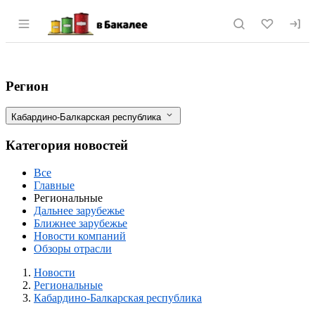
Раздел навигации по сайту vbakalee.ru
Агропредприятия Кабардино-Балкарии 
Фильтры
Регион
Кабардино-Балкарская республика
Категория новостей
Все
Главные
Региональные
Дальнее зарубежье
Ближнее зарубежье
Новости компаний
Обзоры отрасли
Новости
Разделы
Новости
Региональные
Кабардино-Балкарская республика