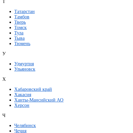
Т
Татарстан
Тамбов
Тверь
Томск
Тула
Тыва
Тюмень
У
Удмуртия
Ульяновск
Х
Хабаровский край
Хакасия
Ханты-Мансийский АО
Херсон
Ч
Челябинск
Чечня