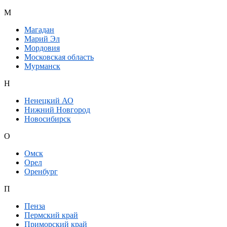
М
Магадан
Марий Эл
Мордовия
Московская область
Мурманск
Н
Ненецкий АО
Нижний Новгород
Новосибирск
О
Омск
Орел
Оренбург
П
Пенза
Пермский край
Приморский край