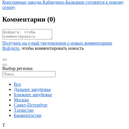
Иллюстрация новости
Консервные заводы Кабардино-Балкарии готовятся к новому
сезону
Комментарии (
0
)
Получать на e‑mail уведомления о новых комментариях
Войдите
, чтобы комментировать новость
Выбор региона
Поиск региона
Все
Дальнее зарубежье
Ближнее зарубежье
Москва
Санкт-Петербург
Татарстан
Башкортостан
Т