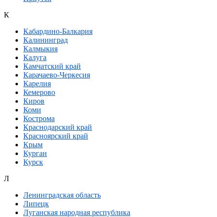
К
Кабардино-Балкария
Калининград
Калмыкия
Калуга
Камчатский край
Карачаево-Черкесия
Карелия
Кемерово
Киров
Коми
Кострома
Краснодарский край
Красноярский край
Крым
Курган
Курск
Л
Ленинградская область
Липецк
Луганская народная республика