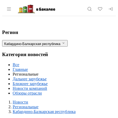
Раздел навигации по сайту vbakalee.ru
В КБР отгрузили пищевых продуктов на
Фильтры
Регион
Кабардино-Балкарская республика
Категория новостей
Все
Главные
Региональные
Дальнее зарубежье
Ближнее зарубежье
Новости компаний
Обзоры отрасли
Новости
Разделы
Новости
Региональные
Кабардино-Балкарская республика