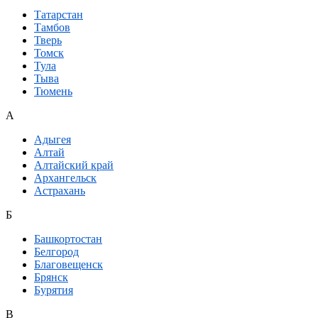
Татарстан
Тамбов
Тверь
Томск
Тула
Тыва
Тюмень
А
Адыгея
Алтай
Алтайский край
Архангельск
Астрахань
Б
Башкортостан
Белгород
Благовещенск
Брянск
Бурятия
В