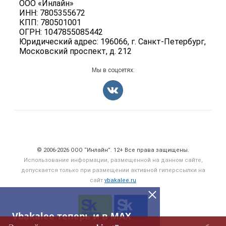
ООО «Инлайн»
Вакансии
Карта объявлений
ИНН: 7805355672
Для СМИ
Блог
КПП: 780501001
ОГРН: 1047855085442
Юридический адрес: 196066, г. Санкт-Петербург,
Московский проспект, д. 212
Мы в соцсетях:
Счетчики, авторское право, логотипы
© 2006‑2026 ООО “Инлайн”. 12+ Все права защищены.
Использование информации, размещенной на данном сайте,
допускается только при размещении активной гиперссылки на
сайт
vbakalee.ru
Vbakalee теперь и в MAX