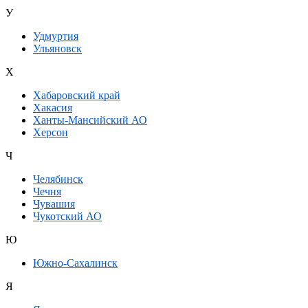
У
Удмуртия
Ульяновск
Х
Хабаровский край
Хакасия
Ханты-Мансийский АО
Херсон
Ч
Челябинск
Чечня
Чувашия
Чукотский АО
Ю
Южно-Сахалинск
Я