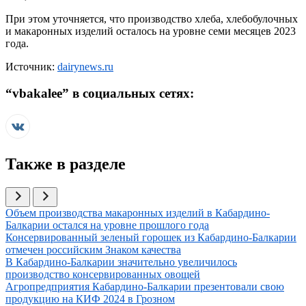
При этом уточняется, что производство хлеба, хлебобулочных
и макаронных изделий осталось на уровне семи месяцев 2023
года.
Источник:
dairynews.ru
“
vbakalee
” в социальных сетях:
Также в разделе
Иллюстрация новости
Объем производства макаронных изделий в Кабардино-
Балкарии остался на уровне прошлого года
Иллюстрация новости
Консервированный зеленый горошек из Кабардино-Балкарии
отмечен российским Знаком качества
Иллюстрация новости
В Кабардино-Балкарии значительно увеличилось
производство консервированных овощей
Иллюстрация новости
Агропредприятия Кабардино-Балкарии презентовали свою
продукцию на КИФ 2024 в Грозном