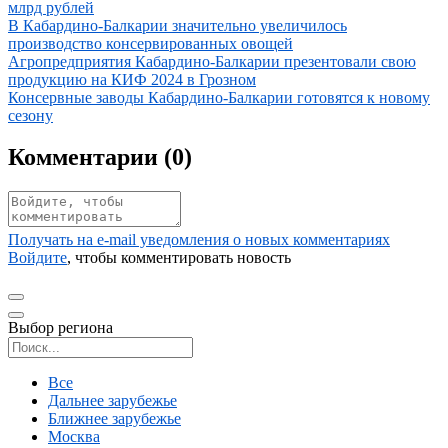
млрд рублей
Иллюстрация новости
В Кабардино-Балкарии значительно увеличилось
производство консервированных овощей
Иллюстрация новости
Агропредприятия Кабардино-Балкарии презентовали свою
продукцию на КИФ 2024 в Грозном
Иллюстрация новости
Консервные заводы Кабардино-Балкарии готовятся к новому
сезону
Комментарии (
0
)
Получать на e‑mail уведомления о новых комментариях
Войдите
, чтобы комментировать новость
Выбор региона
Поиск региона
Все
Дальнее зарубежье
Ближнее зарубежье
Москва