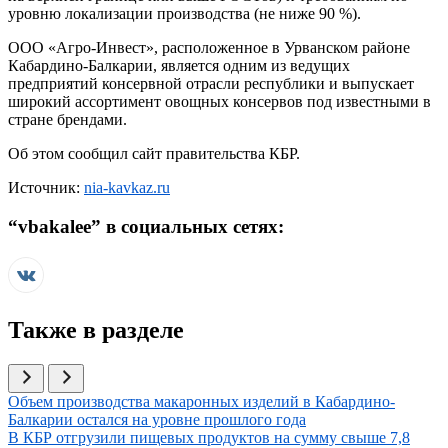
уровню локализации производства (не ниже 90 %).
ООО «Агро-Инвест», расположенное в Урванском районе
Кабардино-Балкарии, является одним из ведущих
предприятий консервной отрасли республики и выпускает
широкий ассортимент овощных консервов под известными в
стране брендами.
Об этом сообщил сайт правительства КБР.
Источник:
nia-kavkaz.ru
“
vbakalee
” в социальных сетях:
Также в разделе
Иллюстрация новости
Объем производства макаронных изделий в Кабардино-
Балкарии остался на уровне прошлого года
Иллюстрация новости
В КБР отгрузили пищевых продуктов на сумму свыше 7,8