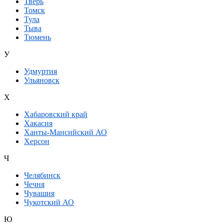
Тверь
Томск
Тула
Тыва
Тюмень
У
Удмуртия
Ульяновск
Х
Хабаровский край
Хакасия
Ханты-Мансийский АО
Херсон
Ч
Челябинск
Чечня
Чувашия
Чукотский АО
Ю