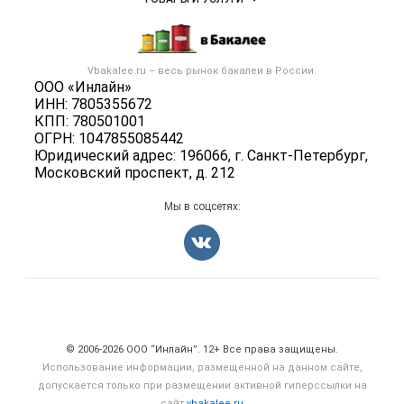
Размещение рекламы
Каталог компаний
Бакалейные товары
Публичная оферта
Новости рынка
Услуги
Контактная информация
Бренды
Vbakalee.ru – весь
рынок бакалеи
в России.
Добавить объявление
Политика обработки персональных данных
ООО «Инлайн»
Вакансии
Карта объявлений
ИНН: 7805355672
Для СМИ
Блог
КПП: 780501001
ОГРН: 1047855085442
Юридический адрес: 196066, г. Санкт-Петербург,
Московский проспект, д. 212
Мы в соцсетях:
Счетчики, авторское право, логотипы
© 2006‑2026 ООО “Инлайн”. 12+ Все права защищены.
Использование информации, размещенной на данном сайте,
допускается только при размещении активной гиперссылки на
сайт
vbakalee.ru