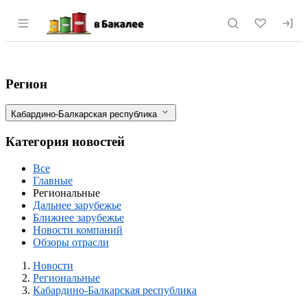
Раздел навигации по сайту vbakalee.ru
Консервированный зеленый горошек из
Фильтры
Регион
Кабардино-Балкарская республика
Категория новостей
Все
Главные
Региональные
Дальнее зарубежье
Ближнее зарубежье
Новости компаний
Обзоры отрасли
Новости
Разделы
Новости
Региональные
Кабардино-Балкарская республика