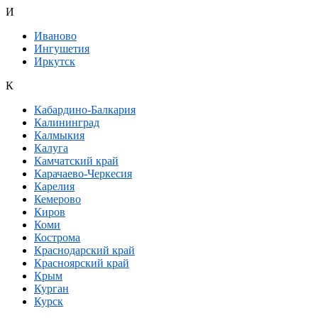
И
Иваново
Ингушетия
Иркутск
К
Кабардино-Балкария
Калининград
Калмыкия
Калуга
Камчатский край
Карачаево-Черкесия
Карелия
Кемерово
Киров
Коми
Кострома
Краснодарский край
Красноярский край
Крым
Курган
Курск